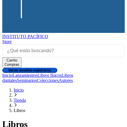
INSTITUTO PACÍFICO
Store
Carrito
Compras
Iniciar sesión
o registrarse
Inicio
Lanzamientos
Libros físicos
Libros
digitales
Seminarios
Colecciones
Autores
Inicio
Tienda
Libros
Libros