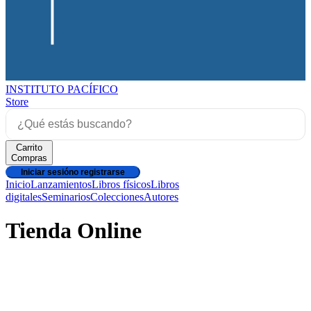
INSTITUTO PACÍFICO
Store
Carrito
Compras
Iniciar sesión
o registrarse
Inicio
Lanzamientos
Libros físicos
Libros
digitales
Seminarios
Colecciones
Autores
Tienda Online