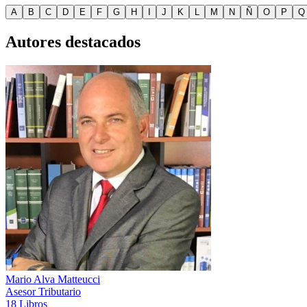
A
B
C
D
E
F
G
H
I
J
K
L
M
N
Ñ
O
P
Q
Autores destacados
Mario Alva Matteucci
Asesor Tributario
18 Libros