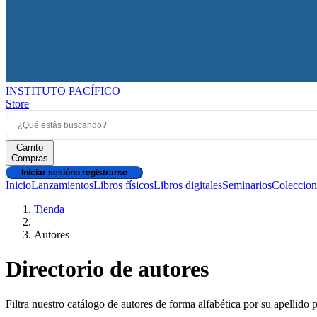
INSTITUTO PACÍFICO
Store
Carrito
Compras
Iniciar sesión
o registrarse
Inicio
Lanzamientos
Libros físicos
Libros digitales
Seminarios
Coleccion
Tienda
Autores
Directorio de autores
Filtra nuestro catálogo de autores de forma alfabética por su apellido 