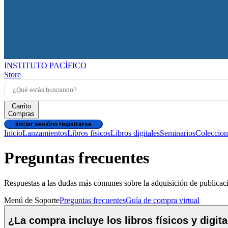
INSTITUTO PACÍFICO
Store
Carrito
Compras
Iniciar sesión
o registrarse
Inicio
Lanzamientos
Libros físicos
Libros digitales
Seminarios
Coleccion
Preguntas frecuentes
Respuestas a las dudas más comunes sobre la adquisición de publicacio
Menú de Soporte
Preguntas frecuentes
Guía de compra virtual
¿La compra incluye los libros físicos y digit